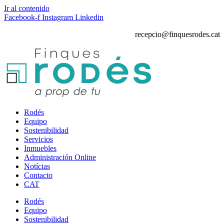
Ir al contenido
Facebook-f
Instagram
Linkedin
recepcio@finquesrodes.cat
Rodés
Equipo
Sostenibilidad
Servicios
Inmuebles
Administración Online
Notícias
Contacto
CAT
Rodés
Equipo
Sostenibilidad