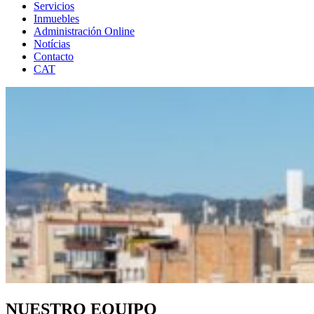
Servicios
Inmuebles
Administración Online
Notícias
Contacto
CAT
NUESTRO EQUIPO