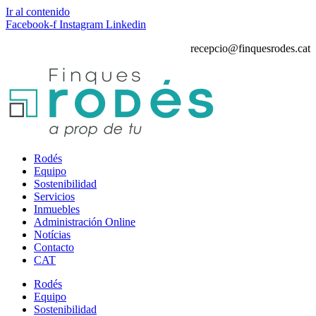
Ir al contenido
Facebook-f
Instagram
Linkedin
recepcio@finquesrodes.cat
Rodés
Equipo
Sostenibilidad
Servicios
Inmuebles
Administración Online
Notícias
Contacto
CAT
Rodés
Equipo
Sostenibilidad