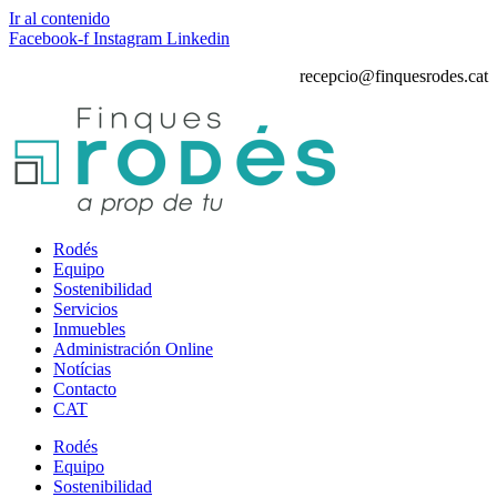
Ir al contenido
Facebook-f
Instagram
Linkedin
recepcio@finquesrodes.cat
Rodés
Equipo
Sostenibilidad
Servicios
Inmuebles
Administración Online
Notícias
Contacto
CAT
Rodés
Equipo
Sostenibilidad