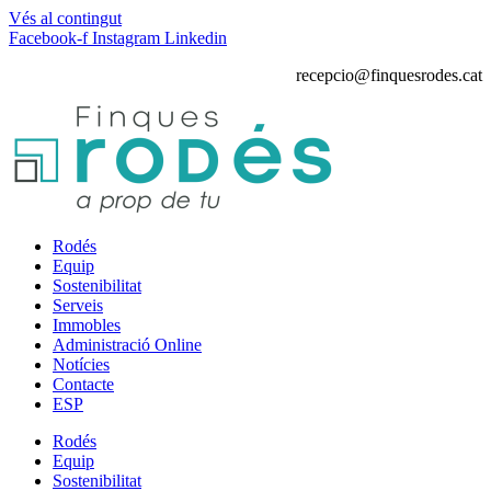
Vés al contingut
Facebook-f
Instagram
Linkedin
recepcio@finquesrodes.cat
Rodés
Equip
Sostenibilitat
Serveis
Immobles
Administració Online
Notícies
Contacte
ESP
Rodés
Equip
Sostenibilitat