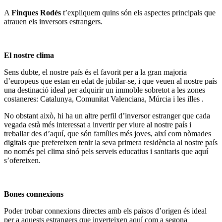
A
Finques Rodés
t’expliquem quins són els aspectes principals que
atrauen els inversors estrangers.
El nostre clima
Sens dubte, el nostre país és el favorit per a la gran majoria
d’europeus que estan en edat de jubilar-se, i que veuen al nostre país
una destinació ideal per adquirir un immoble sobretot a les zones
costaneres: Catalunya, Comunitat Valenciana, Múrcia i les illes .
No obstant això, hi ha un altre perfil d’inversor estranger que cada
vegada està més interessat a invertir per viure al nostre país i
treballar des d’aquí, que són famílies més joves, així com nòmades
digitals que prefereixen tenir la seva primera residència al nostre país
no només pel clima sinó pels serveis educatius i sanitaris que aquí
s’ofereixen.
Bones connexions
Poder trobar connexions directes amb els països d’origen és ideal
per a aquests estrangers que inverteixen aquí com a segona